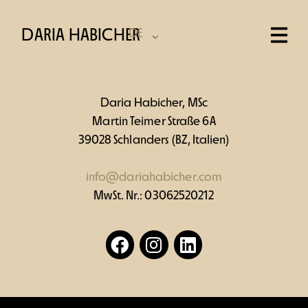
DARIA HABICHER
DE
Daria Habicher, MSc
Martin Teimer Straße 6A
39028 Schlanders (BZ, Italien)
info@dariahabicher.com
MwSt. Nr.: 03062520212